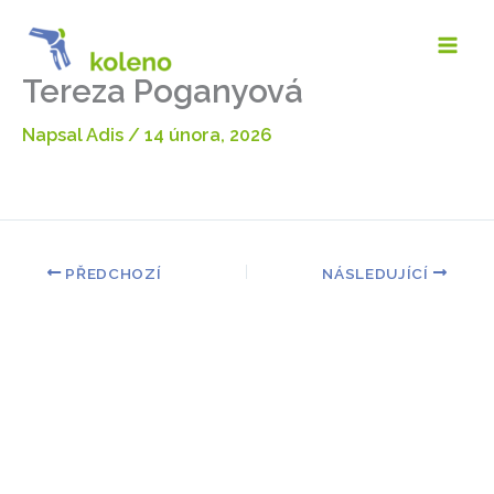
Přeskočit
na
obsah
Tereza Poganyová
Napsal
Adis
/
14 února, 2026
PŘEDCHOZÍ
NÁSLEDUJÍCÍ