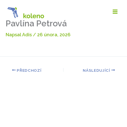
Přeskočit
na
obsah
Pavlína Petrová
Napsal
Adis
/
26 února, 2026
PŘEDCHOZÍ
NÁSLEDUJÍCÍ