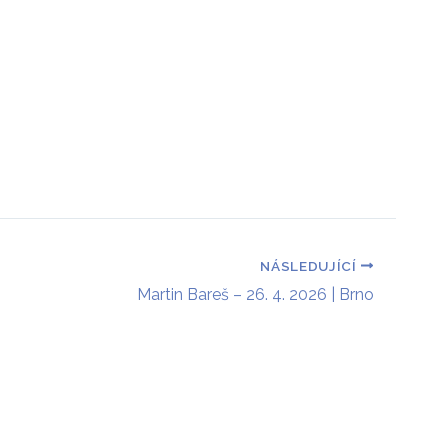
 a rodiče
Podpora projektu
Kontakt
NÁSLEDUJÍCÍ
Martin Bareš – 26. 4. 2026 | Brno