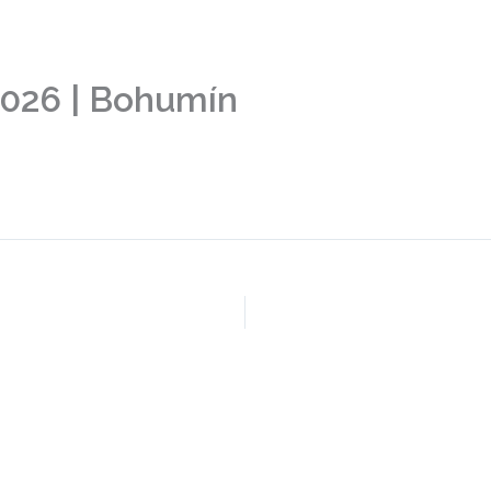
ktu
Školicí centra
Vědecké pozadí
Trenéři
 2026 | Bohumín