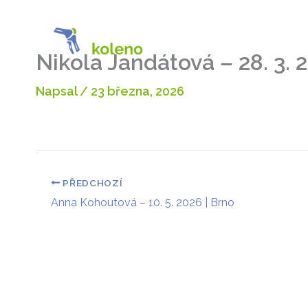
Přeskočit
na
O proje
obsah
Nikola Jandátová – 28. 3.
Napsal
/
23 března, 2026
PŘEDCHOZÍ
Anna Kohoutová – 10. 5. 2026 | Brno