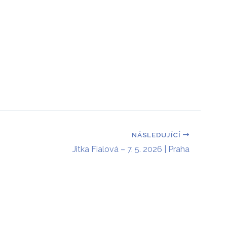
 a rodiče
Podpora projektu
Kontakt
NÁSLEDUJÍCÍ
Jitka Fialová – 7. 5. 2026 | Praha