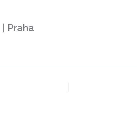
ktu
Školicí centra
Vědecké pozadí
Trenéři
 | Praha