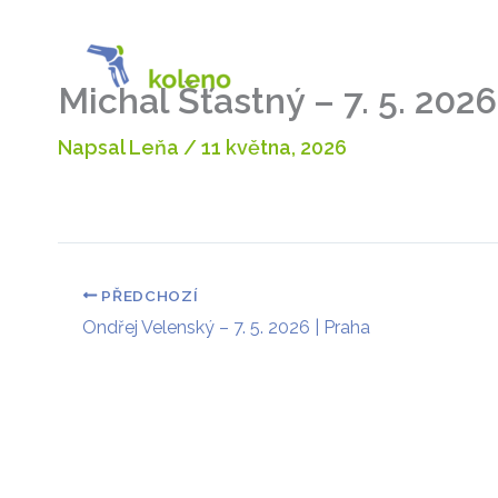
Přeskočit
na
O proje
obsah
Michal Šťastný – 7. 5. 2026
Napsal
Leňa
/
11 května, 2026
PŘEDCHOZÍ
Ondřej Velenský – 7. 5. 2026 | Praha