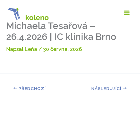
Přeskočit
na
obsah
Michaela Tesařová –
26.4.2026 | IC klinika Brno
Napsal
Leňa
/
30 června, 2026
PŘEDCHOZÍ
NÁSLEDUJÍCÍ