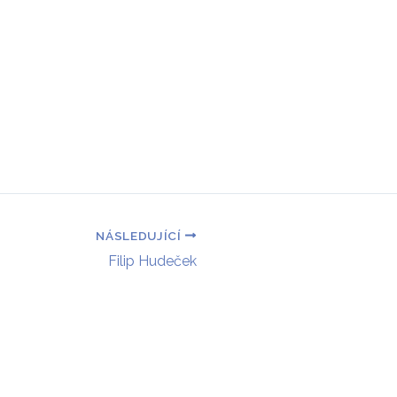
ktu
Školicí centra
Vědecké pozadí
Trenéři
NÁSLEDUJÍCÍ
Filip Hudeček