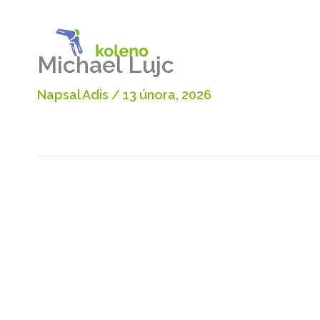
Přeskočit
na
O proje
obsah
Michael Lujc
Napsal
Adis
/
13 února, 2026