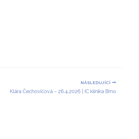
 a rodiče
Podpora projektu
Kontakt
NÁSLEDUJÍCÍ
Klára Čechovičová – 26.4.2026 | IC klinika Brno