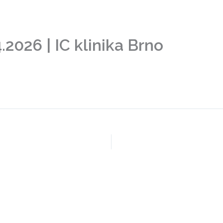
ktu
Školicí centra
Vědecké pozadí
Trenéři
2026 | IC klinika Brno