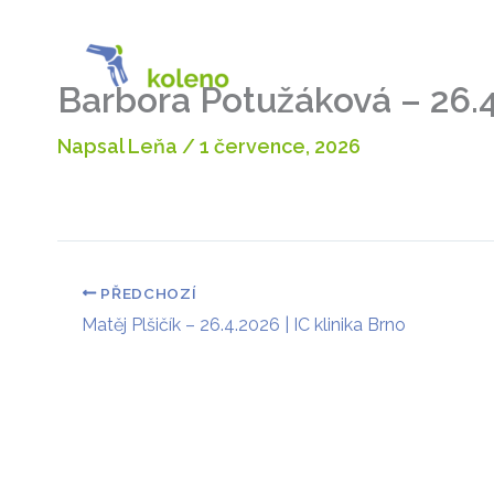
Přeskočit
na
O proje
obsah
Barbora Potužáková – 26.4.
Napsal
Leňa
/
1 července, 2026
PŘEDCHOZÍ
Matěj Plšičík – 26.4.2026 | IC klinika Brno