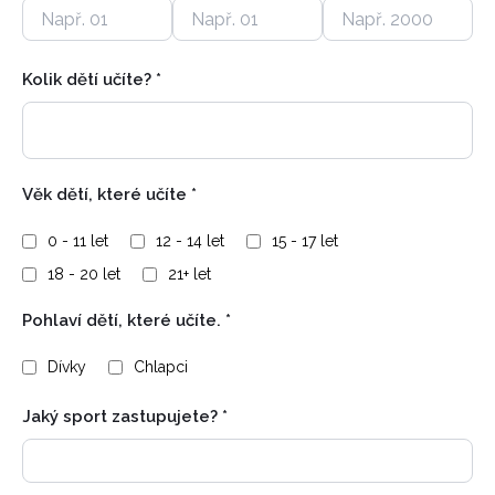
Kolik dětí učíte?
*
Věk dětí, které učíte
*
0 - 11 let
12 - 14 let
15 - 17 let
18 - 20 let
21+ let
Pohlaví dětí, které učíte.
*
Dívky
Chlapci
Jaký sport zastupujete?
*