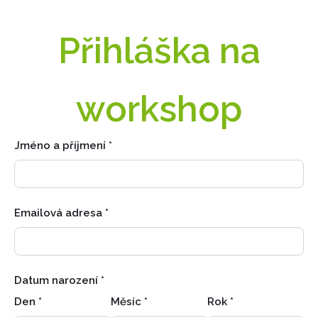
Přihláška na
workshop
Jméno a příjmení
*
Emailová adresa
*
Datum narození
*
Den
*
Měsíc
*
Rok
*