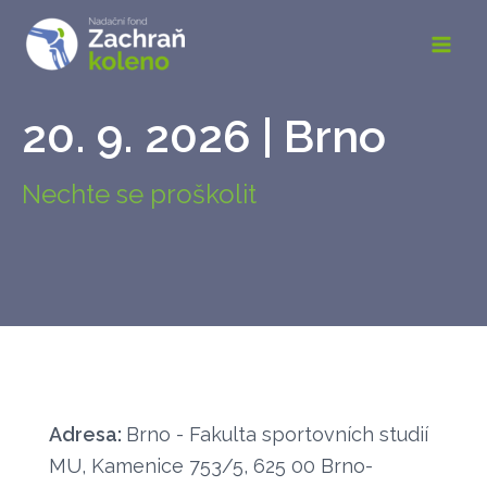
Přeskočit
na
obsah
20. 9. 2026 | Brno
Nechte se proškolit
Adresa:
Brno
- Fakulta sportovních studií
MU, Kamenice 753/5, 625 00 Brno-